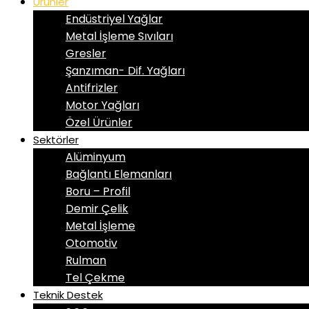
Ürünler
Endüstriyel Yağlar
Metal İşleme Sıvıları
Gresler
Şanzıman- Dif. Yağları
Antifrizler
Motor Yağları
Özel Ürünler
Sektörler
Alüminyum
Bağlantı Elemanları
Boru – Profil
Demir Çelik
Metal İşleme
Otomotiv
Rulman
Tel Çekme
Teknik Destek