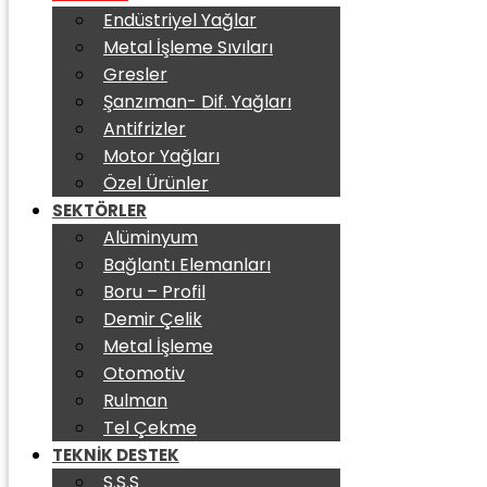
Endüstriyel Yağlar
Metal İşleme Sıvıları
Gresler
Şanzıman- Dif. Yağları
Antifrizler
Motor Yağları
Özel Ürünler
SEKTÖRLER
Alüminyum
Bağlantı Elemanları
Boru – Profil
Demir Çelik
Metal İşleme
Otomotiv
Rulman
Tel Çekme
TEKNIK DESTEK
S.S.S