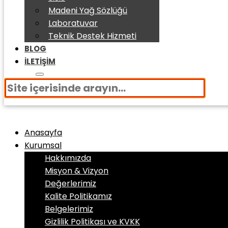
Madeni Yağ Sözlüğü
Laboratuvar
Teknik Destek Hizmeti
BLOG
İLETIŞIM
Anasayfa
Kurumsal
Hakkımızda
Misyon & Vizyon
Değerlerimiz
Kalite Politikamız
Belgelerimiz
Gizlilik Politikası ve KVKK