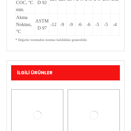
COC, °C
D 92
min.
Akma
ASTM
Noktası,
-12
-9
-9
-6
-6
-5
-5
-4
D 97
°C
* Değerler üretimden üretime farklılıklar gösterebilir.
İLGILI ÜRÜNLER