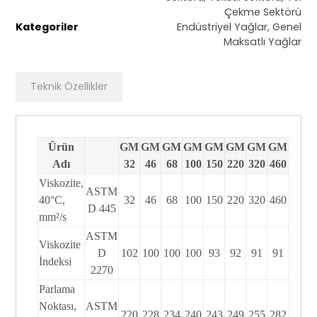
Çekme Sektörü
Kategoriler
Endüstriyel Yağlar
,
Genel
Maksatlı Yağlar
Teknik Özellikler
Ürün
GM
GM
GM
GM
GM
GM
GM
GM
Adı
32
46
68
100
150
220
320
460
Viskozite,
ASTM
40°C,
32
46
68
100
150
220
320
460
D 445
mm²/s
ASTM
Viskozite
D
102
100
100
100
93
92
91
91
İndeksi
2270
Parlama
Noktası,
ASTM
220
228
234
240
243
249
255
282