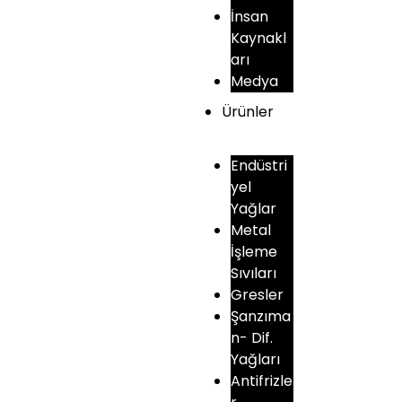
İnsan
Kaynakl
arı
Medya
Ürünler
Endüstri
yel
Yağlar
Metal
İşleme
Sıvıları
Gresler
Şanzıma
n- Dif.
Yağları
Antifrizle