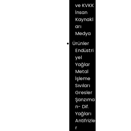
ve KVKK
İnsan
Kaynakl
arı
Medya
Ürünler
Endüstri
yel
Yağlar
Metal
İşleme
Sıvıları
Gresler
Şanzıma
n- Dif.
Yağları
Antifrizle
r