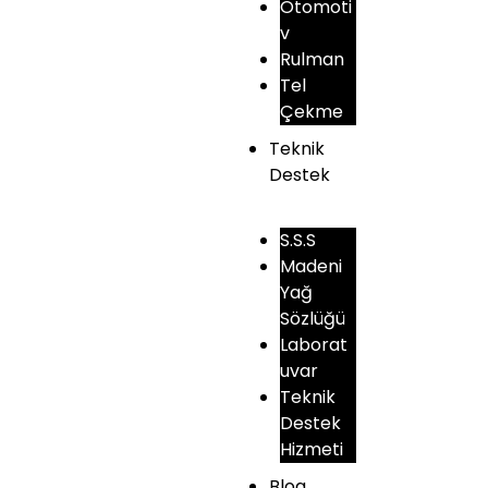
Otomoti
v
Rulman
Tel
Çekme
Teknik
Destek
S.S.S
Madeni
Yağ
Sözlüğü
Laborat
uvar
Teknik
Destek
Hizmeti
Blog