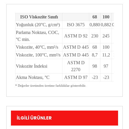
ISO Viskozite Sınıfı
68
100
150
2
Yoğunluk (20°C, g/cm³)
ISO 3675
0,880
0,882
0,888
0,
Parlama Noktası, COC,
ASTM D 92
230
245
250
2
°C min.
Viskozite, 40°C, mm²/s
ASTM D 445
68
100
150
2
Viskozite, 100°C, mm²/s
ASTM D 445
8,7
11,2
14,8
18
ASTM D
Viskozite İndeksi
98
97
97
9
2270
Akma Noktası, °C
ASTM D 97
-23
-23
-20
-
* Değerler üretimden üretime farklılıklar gösterebilir.
İLGILI ÜRÜNLER